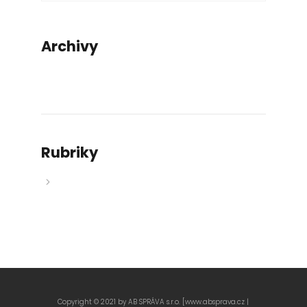
Archivy
Žádné archivy k zobrazení.
Rubriky
Žádné rubriky
Copyright © 2021 by AB SPRÁVA s.r.o. [www.absprava.cz |