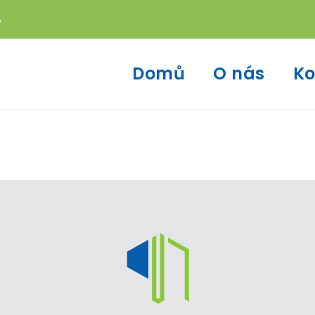
4
Domů
O nás
Ko